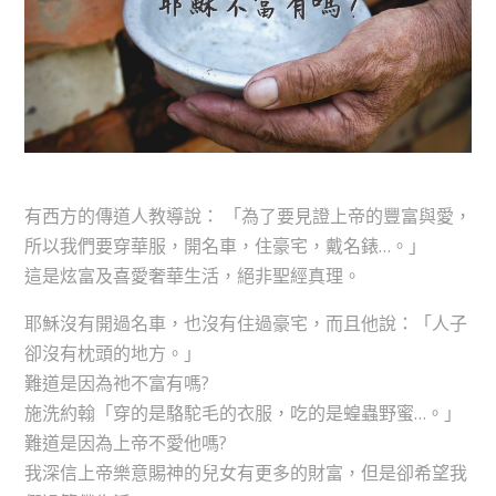
有西方的傳道人教導說： 「為了要見證上帝的豐富與愛，
所以我們要穿華服，開名車，住豪宅，戴名錶…。」
這是炫富及喜愛奢華生活，絕非聖經真理。
耶穌沒有開過名車，也沒有住過豪宅，而且他說：「人子
卻沒有枕頭的地方。」
難道是因為祂不富有嗎?
施洗約翰「穿的是駱駝毛的衣服，吃的是蝗蟲野蜜…。」
難道是因為上帝不愛他嗎?
我深信上帝樂意賜神的兒女有更多的財富，但是卻希望我