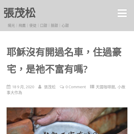
張茂松
陽光｜飛鷹｜使徒｜口甜｜臉甜｜心甜
耶穌沒有開過名車，住過豪
宅，是祂不富有嗎?
,
18 9 月, 2020
張茂松
0 Comment
天國咖啡館
小故
事大作為