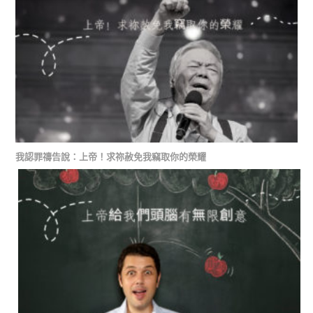
我認罪禱告說：上帝！求祢赦免我竊取你的榮耀