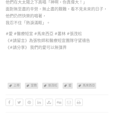
他們在大太陽之下高唱「神啊，你真偉大！」
面對無至盡的辛勞，無止盡的艱難，看不見未來的日子，
他們仍然快樂的唱著，
我忍不住「熱淚滿眶」。
‪#‎愛‬ ‪#‎醫療短宣‬ ‪#‎馬來西亞‬ ‪#‎叢林‬ ‪#‎張茂松‬
《‪#‎請留言‬》為張牧師和醫療短宣團隊守望禱告
《‪#‎請分享‬》 我們的愛可以無彊界
上帝
宣教
張茂松
愛
馬來西亞