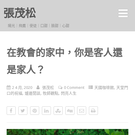
張茂松
陽光｜飛鷹｜使徒｜口甜｜臉甜｜心甜
在教會的家中，你是客人還
是家人？
,
2 4 月, 2020
張茂松
0 Comment
天國咖啡館
天堂門
,
,
,
口的祝福
爐邊閒談
牧師觀點
閃亮人生