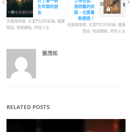
壯丁是一群
上帝在說：
生死盟的朋
我把舊的拆
友
毀，也要重
新建造！
,
,
天國咖啡館
天堂門口的祝福
爐邊
,
,
天國咖啡館
天堂門口的祝福
爐邊
,
,
閒談
牧師觀點
閃亮人生
,
,
閒談
牧師觀點
閃亮人生
張茂松
RELATED POSTS