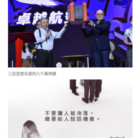
三民堂更名案的六千萬神蹟