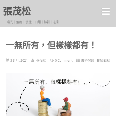
張茂松
陽光｜飛鷹｜使徒｜口甜｜臉甜｜心甜
一無所有，但樣樣都有！
,
3 3 月, 2021
張茂松
0 Comment
爐邊閒談
牧師觀點