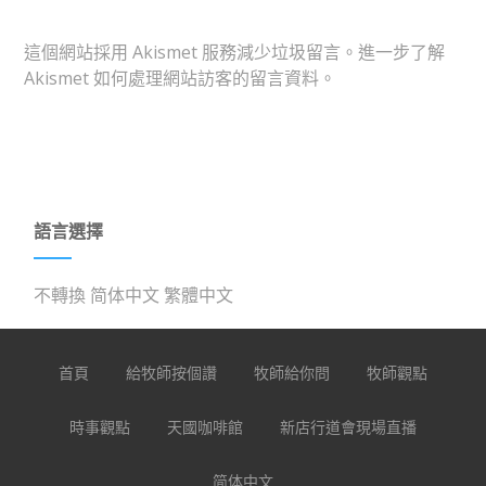
這個網站採用 Akismet 服務減少垃圾留言。
進一步了解
Akismet 如何處理網站訪客的留言資料
。
語言選擇
不轉換
简体中文
繁體中文
首頁
給牧師按個讚
牧師給你問
牧師觀點
時事觀點
天國咖啡館
新店行道會現場直播
简体中文